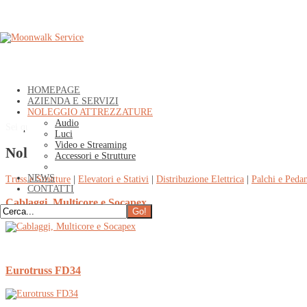
HOMEPAGE
AZIENDA E SERVIZI
NOLEGGIO ATTREZZATURE
Audio
Sei qui:
Home
»
NOLEGGIO ATTREZZATURE
»
Accessori e Strutture
Luci
Video e Streaming
Noleggio Strutture e Accessori
Accessori e Strutture
NEWS
Truss e Strutture
|
Elevatori e Stativi
|
Distribuzione Elettrica
|
Palchi e Peda
CONTATTI
Cablaggi, Multicore e Socapex
Eurotruss FD34