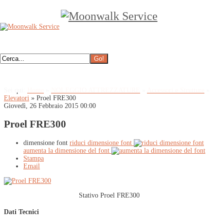
Sei qui:
Home
»
NOLEGGIO ATTREZZATURE
»
Accessori e Strutture
»
Elevatori
»
Proel FRE300
Giovedì, 26 Febbraio 2015 00:00
Proel FRE300
dimensione font
riduci dimensione font
aumenta la dimensione del font
Stampa
Email
Stativo Proel FRE300
Dati Tecnici