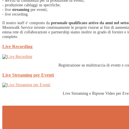
- servizi di consulenza per la produzione di eventi;
- produzione cablaggi su specifiche;
- live
streaming
per eventi;
- live recording.
Il nostro staff e' composto da
personale qualificato attivo da anni nel setto
Moonwalk Service investe continuamente le proprie risorse ai fini di aumenta
estesa rete di collaborazioni e partnership siamo inoltre in grado di fornire e in
completo.
Live Recording
Registrazione su multitraccia di eventi e co
Live Streaming per Eventi
Live Streaming e Riprese Video per Eve