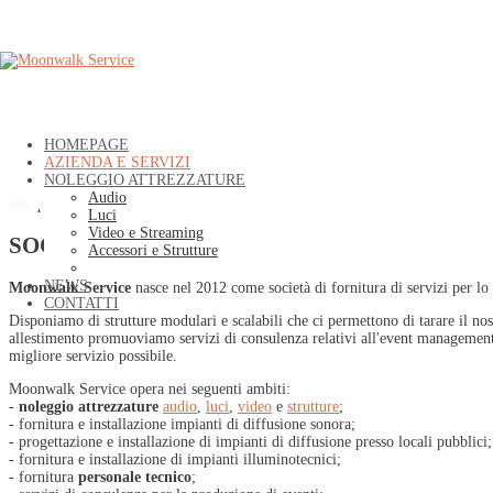
HOMEPAGE
AZIENDA E SERVIZI
NOLEGGIO ATTREZZATURE
Audio
Sei qui:
Home
»
AZIENDA E SERVIZI
Luci
Video e Streaming
SOCIETA'
Accessori e Strutture
NEWS
Moonwalk Service
nasce nel 2012 come società di fornitura di servizi per lo
CONTATTI
Disponiamo di strutture modulari e scalabili che ci permettono di tarare il nost
allestimento promuoviamo servizi di consulenza relativi all'event management: un
migliore servizio possibile.
Moonwalk Service opera nei seguenti ambiti:
-
noleggio attrezzature
audio
,
luci
,
video
e
strutture
;
- fornitura e installazione impianti di diffusione sonora;
- progettazione e installazione di impianti di diffusione presso locali pubblici;
- fornitura e installazione di impianti illuminotecnici;
- fornitura
personale tecnico
;