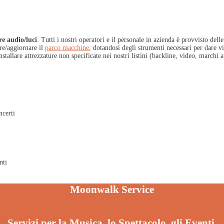
re audio/luci
. Tutti i nostri operatori e il personale in azienda è provvisto delle
re/aggiornare il
parco macchine
, dotandosi degli strumenti necessari per dare vi
stallare attrezzature non specificate nei nostri listini (backline, video, marchi a
ncerti
nti
Moonwalk Service
Servizi per la Musica, lo Spettacolo, gli Eventi.