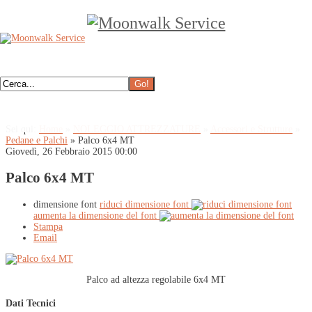
Sei qui:
Home
»
NOLEGGIO ATTREZZATURE
»
Accessori e Strutture
»
Pedane e Palchi
»
Palco 6x4 MT
Giovedì, 26 Febbraio 2015 00:00
Palco 6x4 MT
dimensione font
riduci dimensione font
aumenta la dimensione del font
Stampa
Email
Palco ad altezza regolabile 6x4 MT
Dati Tecnici