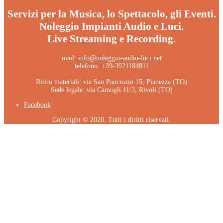
Servizi per la Musica, lo Spettacolo, gli Eventi.
Noleggio Impianti Audio e Luci.
Live Streaming e Recording.
mail:
info@noleggio-audio-luci.net
telefono: +39-3921184811
Ritiro materiali: via San Pancrazio 15, Pianezza (TO)
Sede legale: via Camogli 11/3, Rivoli (TO)
Facebook
Copyright © 2020. Tutti i diritti riservati.