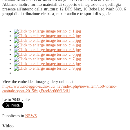
Abbiamo inoltre fornito materiali di supporto e integrazione a quelli già
presente all'interno della struttura: 12 DTS Max, 10 Robe Led Wash 600, 6
gruppi di distribuzione elettrica, mixer audio e trasporti di segnale.
View the embedded image gallery online at:
https://www.noleggio-audio-luci.net/index.php/news/item/158-torino-
capitale-sport-2015#sigFreeIdc666f16df1
Letto
7048
volte
Pubblicato in
NEWS
Video