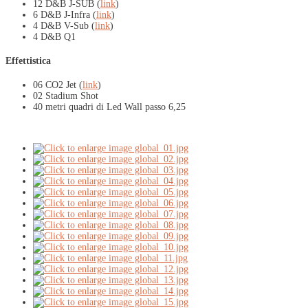
12 D&B J-SUB (
link
)
6 D&B J-Infra (
link
)
4 D&B V-Sub (
link
)
4 D&B Q1
Effettistica
06 CO2 Jet (
link
)
02 Stadium Shot
40 metri quadri di Led Wall passo 6,25