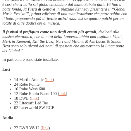
è così che si balla sul globo circondato dal mare. Sabato dalle 16 fino a
notte fonda,
la Fiera di Genova
in piazzale Kennedy presenterà il “Global
Music Festival”, prima edizione di una manifestazione che parte subito con
il botto proponendo più di
trenta artisti
suddivisi su quattro palchi per un
totale di oltre dodici ore di musica.
Il festival si prefigura come uno degli eventi più grandi
, dedicati alla
musica elettronica, che la città della Lanterna abbia mai ospitato. Vinai,
Merk & Kremont, Kill the Buzz, Nari and Milani, Mikes Lucas & Simon
Beta sono solo alcuni dei nomi di spessore che animeranno la lunga notte
del Global."
In particolare sono state installate:
Luci
14 Martin Atomic (
link
)
24 Robe Pointe
16 Robe Wash 600
12 Robe Robin Beam 100 (
link
)
18 DWE (
link
)
22 Litecraft Led Bar
02 Laserworld 8W RGB
Audio
22 D&B V8/12 (
link
)