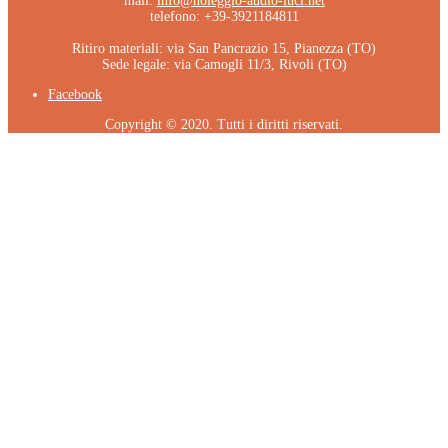
mail:
info@noleggio-audio-luci.net
telefono: +39-3921184811
Ritiro materiali: via San Pancrazio 15, Pianezza (TO)
Sede legale: via Camogli 11/3, Rivoli (TO)
Facebook
Copyright © 2020. Tutti i diritti riservati.